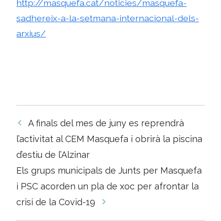
http://masquefa.cat/noticies/masquefa-
sadhereix-a-la-setmana-internacional-dels-
arxius/
Navegació
A finals del mes de juny es reprendrà
per
l’activitat al CEM Masquefa i obrirà la piscina
les
d’estiu de l’Alzinar
entrades
Els grups municipals de Junts per Masquefa
i PSC acorden un pla de xoc per afrontar la
crisi de la Covid-19