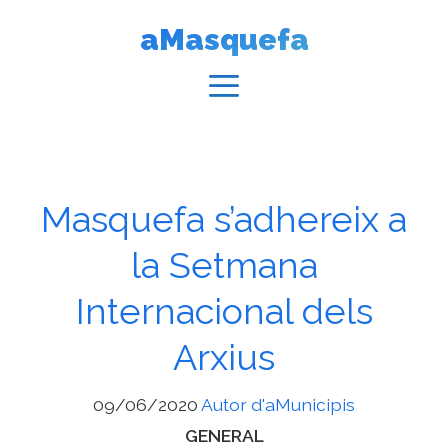
Vés
aMasquefa
al
contingut
Menú
Masquefa s’adhereix a
la Setmana
Internacional dels
Arxius
09/06/2020
Autor d'aMunicipis
Categories
GENERAL