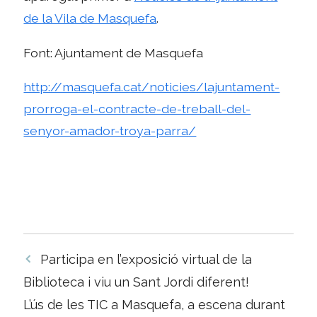
de la Vila de Masquefa
.
Font: Ajuntament de Masquefa
http://masquefa.cat/noticies/lajuntament-
prorroga-el-contracte-de-treball-del-
senyor-amador-troya-parra/
Navegació
Participa en l’exposició virtual de la
per
Biblioteca i viu un Sant Jordi diferent!
les
L’ús de les TIC a Masquefa, a escena durant
entrades