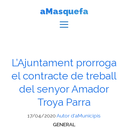
Vés
aMasquefa
al
contingut
Menú
L’Ajuntament prorroga
el contracte de treball
del senyor Amador
Troya Parra
17/04/2020
Autor d'aMunicipis
Categories
GENERAL