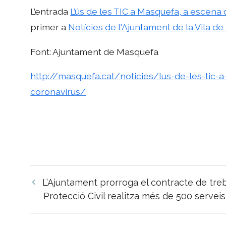
L’entrada
L’ús de les TIC a Masquefa, a escena
primer a
Notícies de l'Ajuntament de la Vila d
Font: Ajuntament de Masquefa
http://masquefa.cat/noticies/lus-de-les-tic
coronavirus/
Navegació
L’Ajuntament prorroga el contracte de tre
per
Protecció Civil realitza més de 500 servei
les
entrades