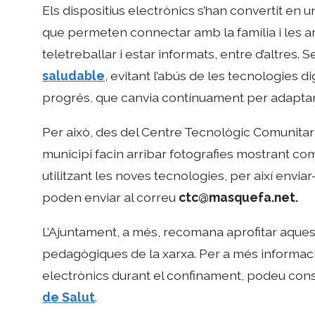
Els dispositius electrònics s’han convertit en 
que permeten connectar amb la família i les amis
teletreballar i estar informats, entre d’altres.
saludable
, evitant l’abús de les tecnologies d
progrés, que canvia contínuament per adaptar
Per això, des del Centre Tecnològic Comunitar
municipi facin arribar fotografies mostrant co
utilitzant les noves tecnologies, per així enviar
poden enviar al correu
ctc@masquefa.net.
L’Ajuntament, a més, recomana aprofitar aques
pedagògiques de la xarxa. Per a més informaci
electrònics durant el confinament, podeu con
de Salut
.