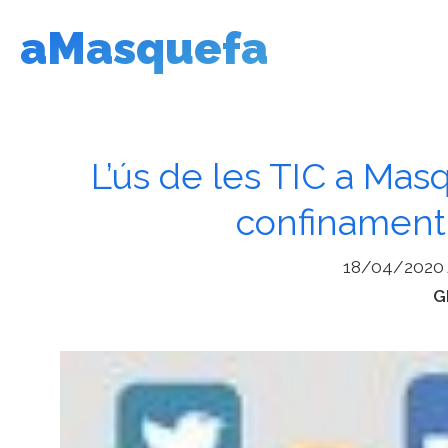
Vés
aMasquefa
al
contingut
L’ús de les TIC a Mas
confinament 
18/04/2020
C
G