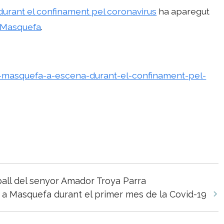
 durant el confinament pel coronavirus
ha aparegut
e Masquefa
.
-a-masquefa-a-escena-durant-el-confinament-pel-
ball del senyor Amador Troya Parra
s a Masquefa durant el primer mes de la Covid-19