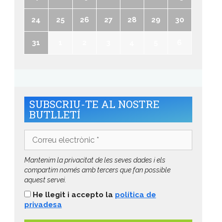
24
25
26
27
28
29
30
31
1
2
3
4
5
6
SUBSCRIU-TE AL NOSTRE
BUTLLETÍ
Correu
electrònic
*
Mantenim la privacitat de les seves dades i els
compartim només amb tercers que fan possible
aquest servei.
He llegit i accepto la
política de
privadesa