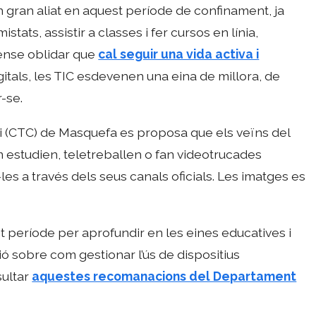
un gran aliat en aquest període de confinament, ja
tats, assistir a classes i fer cursos en línia,
 Sense oblidar que
cal seguir una vida activa i
igitals, les TIC esdevenen una eina de millora, de
-se.
i (CTC) de Masquefa es proposa que els veïns del
m estudien, teletreballen o fan videotrucades
-les a través dels seus canals oficials. Les imatges es
t període per aprofundir en les eines educatives i
ó sobre com gestionar l’ús de dispositius
sultar
aquestes recomanacions del Departament