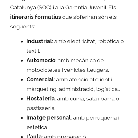
Catalunya (SOC) i a la Garantia Juvenil. Els
itineraris formatius
que s’oferiran són els
següents:
Industrial
: amb electricitat, robòtica o
tèxtil.
Automoció
: amb mecànica de
motocicletes i vehicles lleugers.
Comercial
: amb atenció al client i
màrqueting, administració, logística…
Hostaleria
: amb cuina, sala i barra o
pastisseria.
Imatge personal
: amb perruqueria i
estètica
L’aula
: amb preparació