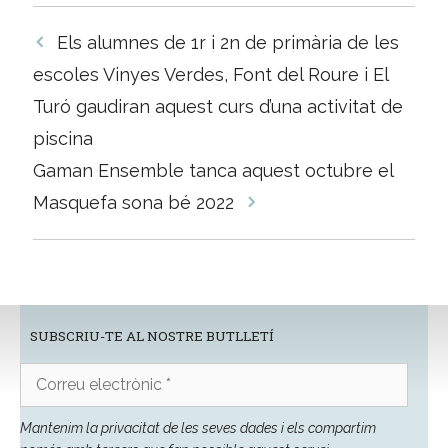
Navegació
Els alumnes de 1r i 2n de primària de les
per
escoles Vinyes Verdes, Font del Roure i El
les
Turó gaudiran aquest curs d’una activitat de
entrades
piscina
Gaman Ensemble tanca aquest octubre el
Masquefa sona bé 2022
SUBSCRIU-TE AL NOSTRE BUTLLETÍ
Correu
electrònic
*
Mantenim la privacitat de les seves dades i els compartim