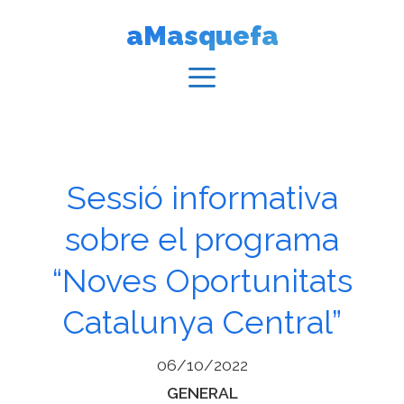
Vés
aMasquefa
al
contingut
Menú
Sessió informativa
sobre el programa
“Noves Oportunitats
Catalunya Central”
06/10/2022
Categories
GENERAL