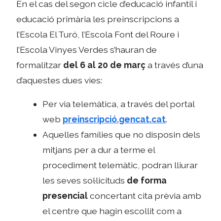
En el cas del segon cicle d’educació infantil i
educació primària les preinscripcions a
l’Escola El Turó, l’Escola Font del Roure i
l’Escola Vinyes Verdes s’hauran de
formalitzar
del 6 al 20 de març
a través d’una
d’aquestes dues vies:
Per via telemàtica, a través del portal
web
preinscripció.gencat.cat
.
Aquelles famílies que no disposin dels
mitjans per a dur a terme el
procediment telemàtic, podran lliurar
les seves sol·licituds
de forma
presencial
concertant cita prèvia amb
el centre que hagin escollit com a