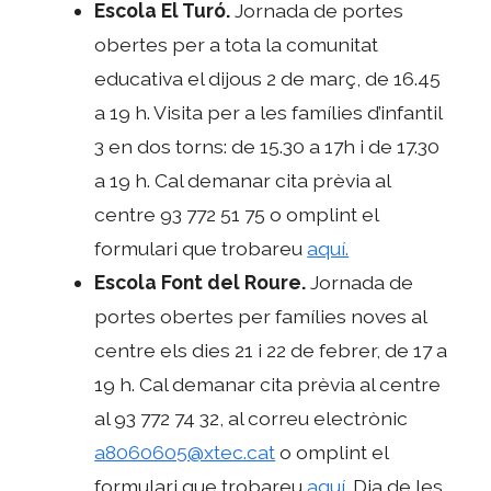
Escola El Turó.
Jornada de portes
obertes per a tota la comunitat
educativa el dijous 2 de març, de 16.45
a 19 h. Visita per a les famílies d’infantil
3 en dos torns: de 15.30 a 17h i de 17.30
a 19 h. Cal demanar cita prèvia al
centre 93 772 51 75 o omplint el
formulari que trobareu
aquí.
Escola Font del Roure.
Jornada de
portes obertes per famílies noves al
centre els dies 21 i 22 de febrer, de 17 a
19 h. Cal demanar cita prèvia al centre
al 93 772 74 32, al correu electrònic
a8060605@xtec.cat
o omplint el
formulari que trobareu
aquí.
Dia de les