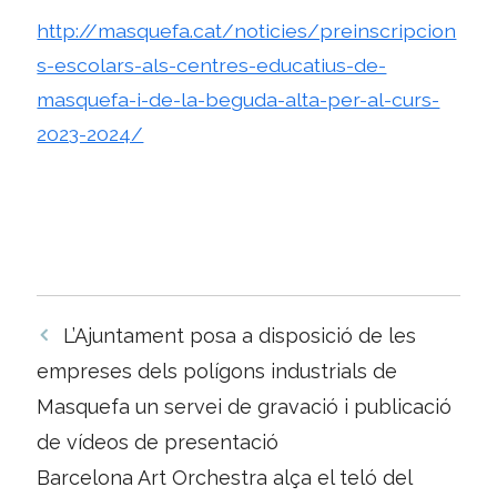
http://masquefa.cat/noticies/preinscripcion
s-escolars-als-centres-educatius-de-
masquefa-i-de-la-beguda-alta-per-al-curs-
2023-2024/
Navegació
L’Ajuntament posa a disposició de les
per
empreses dels polígons industrials de
les
Masquefa un servei de gravació i publicació
entrades
de vídeos de presentació
Barcelona Art Orchestra alça el teló del