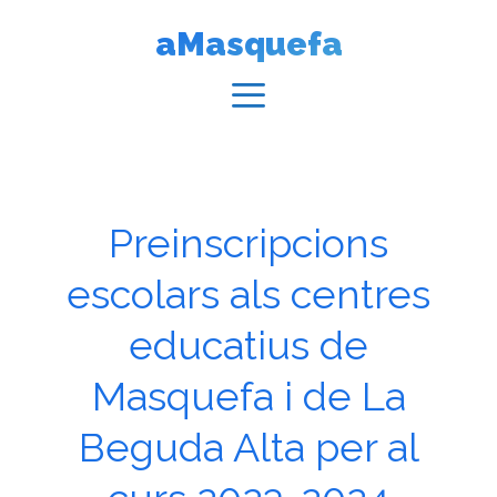
Vés
aMasquefa
al
contingut
Menú
Preinscripcions
escolars als centres
educatius de
Masquefa i de La
Beguda Alta per al