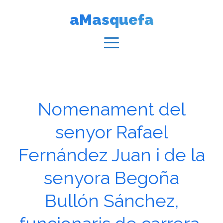
Vés
aMasquefa
al
contingut
Menú
Nomenament del
senyor Rafael
Fernández Juan i de la
senyora Begoña
Bullón Sánchez,