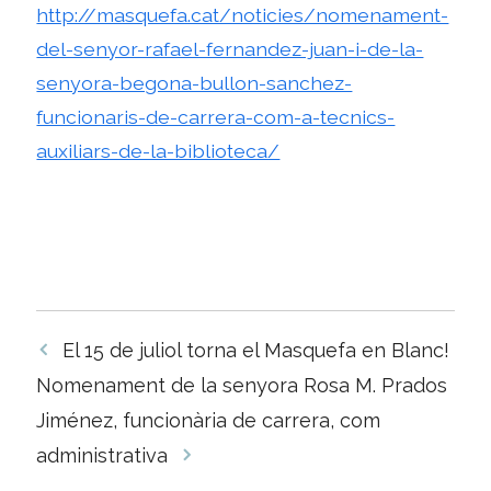
http://masquefa.cat/noticies/nomenament-
del-senyor-rafael-fernandez-juan-i-de-la-
senyora-begona-bullon-sanchez-
funcionaris-de-carrera-com-a-tecnics-
auxiliars-de-la-biblioteca/
Navegació
El 15 de juliol torna el Masquefa en Blanc!
per
Nomenament de la senyora Rosa M. Prados
les
Jiménez, funcionària de carrera, com
entrades
administrativa