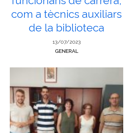
funcionaris de carrera,
com a tècnics auxiliars
de la biblioteca
13/07/2023
Categories
GENERAL