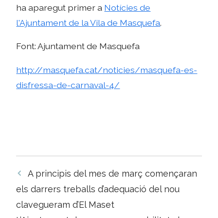
ha aparegut primer a
Notícies de
l'Ajuntament de la Vila de Masquefa
.
Font: Ajuntament de Masquefa
http://masquefa.cat/noticies/masquefa-es-
disfressa-de-carnaval-4/
Navegació
A principis del mes de març començaran
per
els darrers treballs d’adequació del nou
les
clavegueram d’El Maset
entrades