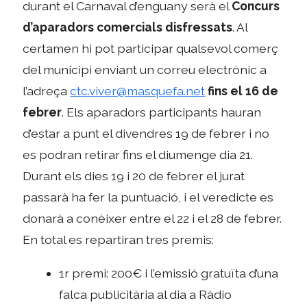
durant el Carnaval d’enguany serà el
Concurs
d’aparadors comercials disfressats
. Al
certamen hi pot participar qualsevol comerç
del municipi enviant un correu electrònic a
l’adreça
ctc.viver@masquefa.net
fins el 16 de
febrer
. Els aparadors participants hauran
d’estar a punt el divendres 19 de febrer i no
es podran retirar fins el diumenge dia 21.
Durant els dies 19 i 20 de febrer el jurat
passarà ha fer la puntuació, i el veredicte es
donarà a conèixer entre el 22 i el 28 de febrer.
En total es repartiran tres premis:
1r premi: 200€ i l’emissió gratuïta d’una
falca publicitària al dia a Ràdio