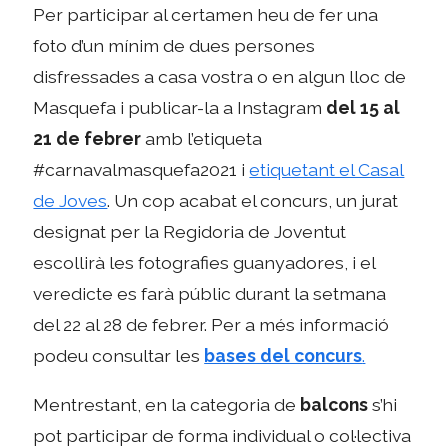
Per participar al certamen heu de fer una
foto d’un mínim de dues persones
disfressades a casa vostra o en algun lloc de
Masquefa i publicar-la a Instagram
del 15 al
21 de febrer
amb l’etiqueta
#carnavalmasquefa2021 i
etiquetant el Casal
de Joves
. Un cop acabat el concurs, un jurat
designat per la Regidoria de Joventut
escollirà les fotografies guanyadores, i el
veredicte es farà públic durant la setmana
del 22 al 28 de febrer. Per a més informació
podeu consultar les
bases del concurs
.
Mentrestant, en la categoria de
balcons
s’hi
pot participar de forma individual o col·lectiva