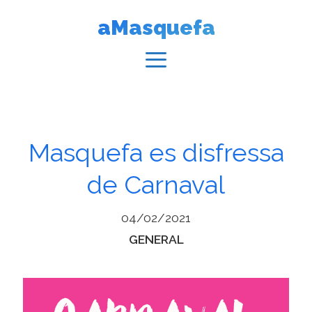
Vés
aMasquefa
al
contingut
Menú
Masquefa es disfressa
de Carnaval
04/02/2021
Categories
GENERAL