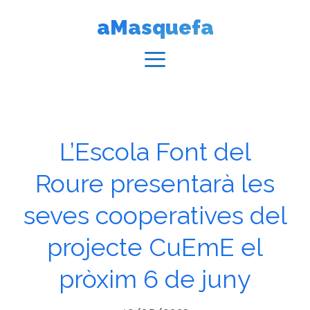
Vés
aMasquefa
al
contingut
Menú
L’Escola Font del
Roure presentarà les
seves cooperatives del
projecte CuEmE el
pròxim 6 de juny