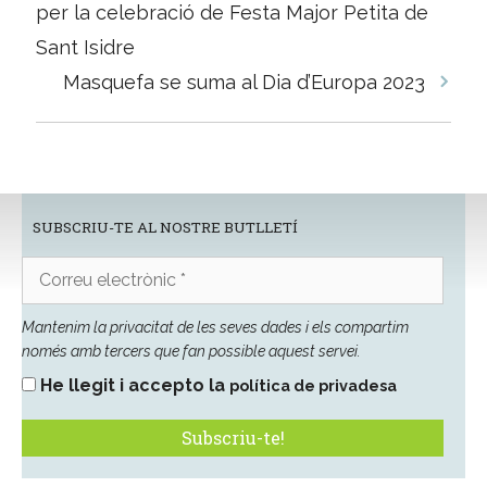
per
per la celebració de Festa Major Petita de
les
Sant Isidre
entrades
Masquefa se suma al Dia d’Europa 2023
SUBSCRIU-TE AL NOSTRE BUTLLETÍ
Correu
electrònic
*
Mantenim la privacitat de les seves dades i els compartim
només amb tercers que fan possible aquest servei.
He llegit i accepto la
política de privadesa