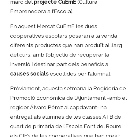
marc del
projecte CuEmE
(Cultura
Emprenedora a l’Escola).
En aquest Mercat CuEmE les dues
cooperatives escolars posaran a la venda
diferents productes que han produït al llarg
del curs, amb l’objectiu de recuperar la
inversió i destinar part dels beneficis a
causes socials
escollides per l’alumnat.
Prèviament, aquesta setmana la Regidoria de
Promoció Econòmica de l’Ajuntament -amb el
regidor Álvaro Pérez al capdavant- ha
entregat als alumnes de les classes A i B de
quart de primària de l’Escola Font del Roure
els CIF’s de les cooperatives que han creat: