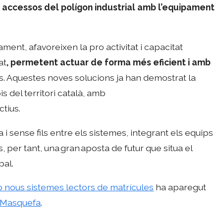
s accessos del polígon industrial amb l’equipament
ent, afavoreixen la pro activitat i capacitat
at
, permetent actuar de forma més eficient i amb
. Aquestes noves solucions ja han demostrat la
s del territori català, amb
ctius.
 i sense fils entre els sistemes, integrant els equips
s, per tant, una gran aposta de futur que situa el
pal.
b nous sistemes lectors de matrícules
ha aparegut
e Masquefa
.