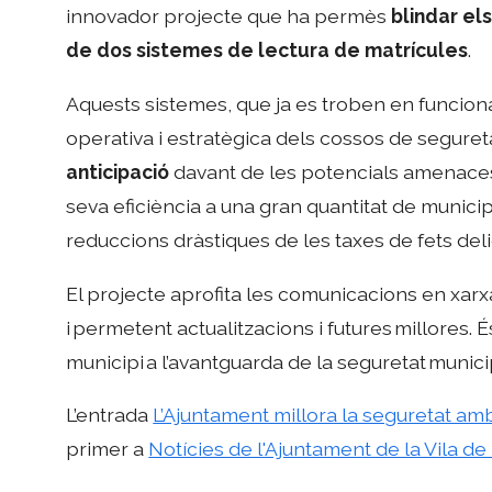
innovador projecte que ha permès
blindar el
de dos sistemes de lectura de matrícules
.
Aquests sistemes, que ja es troben en funcionam
operativa i estratègica dels cossos de seguret
anticipació
davant de les potencials amenaces
seva eficiència a una gran quantitat de municipi
reduccions dràstiques de les taxes de fets deli
El projecte aprofita les comunicacions en xarxa
i permetent actualitzacions i futures millores. É
municipi a l’avantguarda de la seguretat munici
L’entrada
L’Ajuntament millora la seguretat am
primer a
Notícies de l'Ajuntament de la Vila d