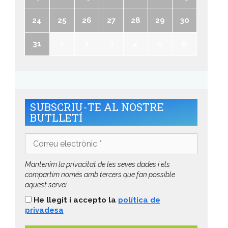
24
25
26
27
28
29
30
31
1
2
3
4
5
6
SUBSCRIU-TE AL NOSTRE
BUTLLETÍ
Correu
electrònic
*
Mantenim la privacitat de les seves dades i els
compartim només amb tercers que fan possible
aquest servei.
He llegit i accepto la
política de
privadesa