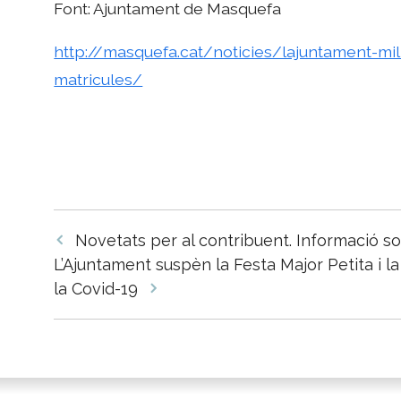
Font: Ajuntament de Masquefa
http://masquefa.cat/noticies/lajuntament-mi
matricules/
Navegació
Novetats per al contribuent. Informació so
per
L’Ajuntament suspèn la Festa Major Petita i l
les
la Covid-19
entrades