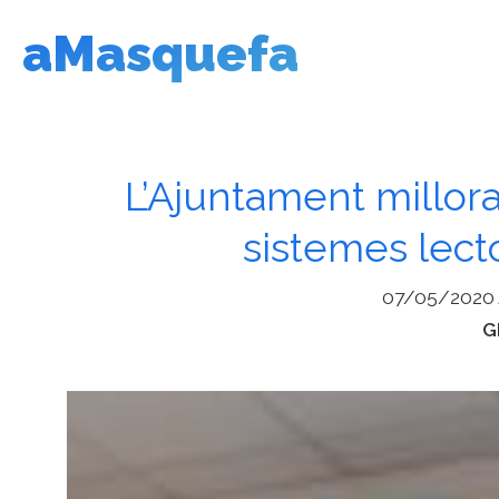
Vés
aMasquefa
al
contingut
L’Ajuntament millor
sistemes lect
07/05/2020
C
G