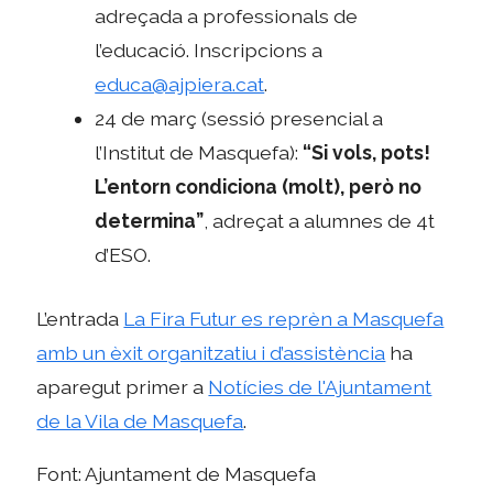
adreçada a professionals de
l’educació. Inscripcions a
educa@ajpiera.cat
.
24 de març (sessió presencial a
l’Institut de Masquefa):
“Si vols, pots!
L’entorn condiciona (molt), però no
determina”
, adreçat a alumnes de 4t
d’ESO.
L’entrada
La Fira Futur es reprèn a Masquefa
amb un èxit organitzatiu i d’assistència
ha
aparegut primer a
Notícies de l'Ajuntament
de la Vila de Masquefa
.
Font: Ajuntament de Masquefa