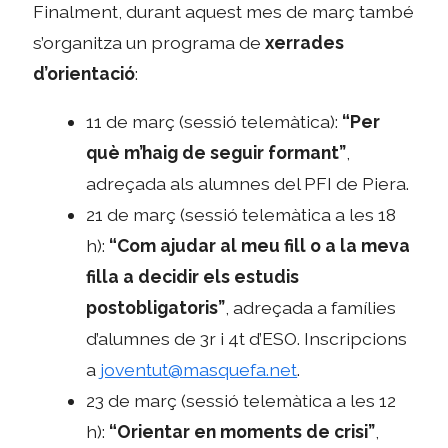
Finalment, durant aquest mes de març també
s’organitza un programa de
xerrades
d’orientació
:
11 de març (sessió telemàtica):
“Per
què m’haig de seguir formant”
,
adreçada als alumnes del PFI de Piera.
21 de març (sessió telemàtica a les 18
h):
“Com ajudar al meu fill o a la meva
filla a decidir els estudis
postobligatoris”
, adreçada a famílies
d’alumnes de 3r i 4t d’ESO. Inscripcions
a
joventut@masquefa.net
.
23 de març (sessió telemàtica a les 12
h):
“Orientar en moments de crisi”
,