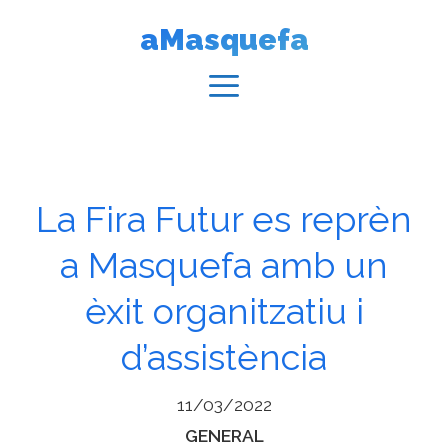
Vés
aMasquefa
al
contingut
Menú
La Fira Futur es reprèn
a Masquefa amb un
èxit organitzatiu i
d’assistència
11/03/2022
Categories
GENERAL