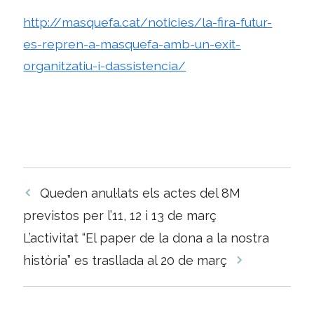
http://masquefa.cat/noticies/la-fira-futur-
es-repren-a-masquefa-amb-un-exit-
organitzatiu-i-dassistencia/
Navegació
Queden anul·lats els actes del 8M
per
previstos per l’11, 12 i 13 de març
les
L’activitat “El paper de la dona a la nostra
entrades
història” es trasllada al 20 de març