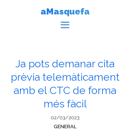
Vés
aMasquefa
al
contingut
Menú
Ja pots demanar cita
prèvia telemàticament
amb el CTC de forma
més fàcil
02/03/2023
Categories
GENERAL