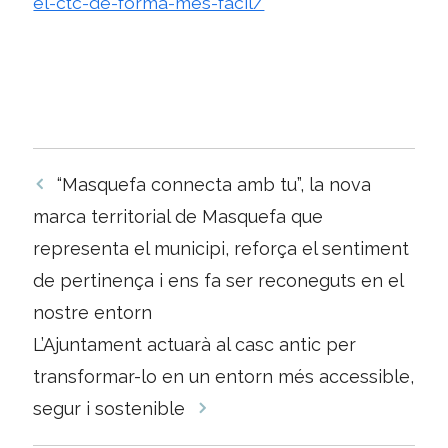
el-ctc-de-forma-mes-facil/
Navegació
“Masquefa connecta amb tu”, la nova
per
marca territorial de Masquefa que
les
representa el municipi, reforça el sentiment
entrades
de pertinença i ens fa ser reconeguts en el
nostre entorn
L’Ajuntament actuarà al casc antic per
transformar-lo en un entorn més accessible,
segur i sostenible