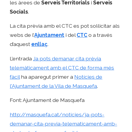
les àrees de
Serveis Territorials
i
Serveis
Socials
.
La cita prèvia amb el CTC es pot sol·licitar als
webs de l’
Ajuntament
i del
CTC
o a través
d’aquest
enllaç
.
L’entrada
Ja pots demanar cita prèvia
telemàticament amb el CTC de forma més
fàcil
ha aparegut primer a
Notícies de
l'Ajuntament de la Vila de Masquefa
.
Font: Ajuntament de Masquefa
http://masquefa.cat/noticies/ja-pots-
demanar-cita-previa-telematicament-amb-