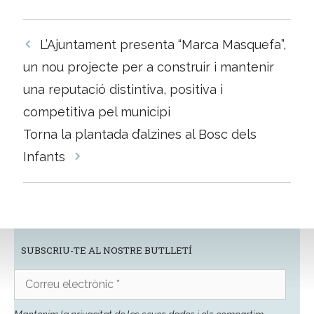
Navegació
L’Ajuntament presenta “Marca Masquefa”,
per
un nou projecte per a construir i mantenir
les
una reputació distintiva, positiva i
entrades
competitiva pel municipi
Torna la plantada d’alzines al Bosc dels
Infants
SUBSCRIU-TE AL NOSTRE BUTLLETÍ
Correu
electrònic
*