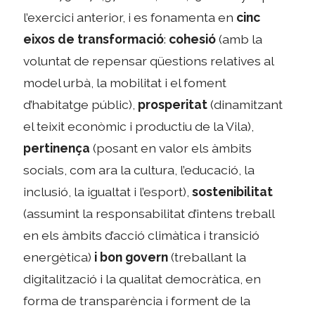
l’exercici anterior, i es fonamenta en
cinc
eixos de transformació
:
cohesió
(amb la
voluntat de repensar qüestions relatives al
model urbà, la mobilitat i el foment
d’habitatge públic),
prosperitat
(dinamitzant
el teixit econòmic i productiu de la Vila),
pertinença
(posant en valor els àmbits
socials, com ara la cultura, l’educació, la
inclusió, la igualtat i l’esport),
sostenibilitat
(assumint la responsabilitat d’intens treball
en els àmbits d’acció climàtica i transició
energètica)
i bon govern
(treballant la
digitalització i la qualitat democràtica, en
forma de transparència i forment de la