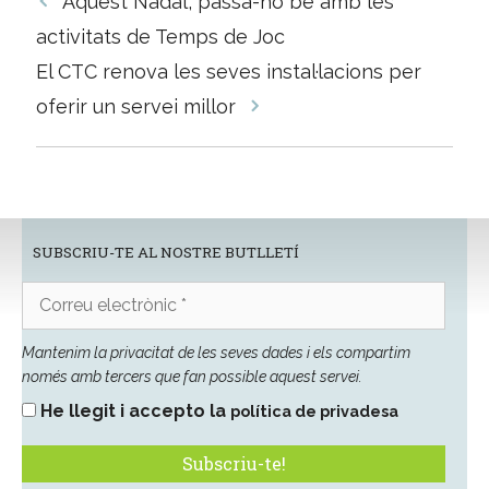
Aquest Nadal, passa-ho bé amb les
per
activitats de Temps de Joc
les
El CTC renova les seves instal·lacions per
entrades
oferir un servei millor
SUBSCRIU-TE AL NOSTRE BUTLLETÍ
Correu
electrònic
*
Mantenim la privacitat de les seves dades i els compartim
només amb tercers que fan possible aquest servei.
He llegit i accepto la
política de privadesa