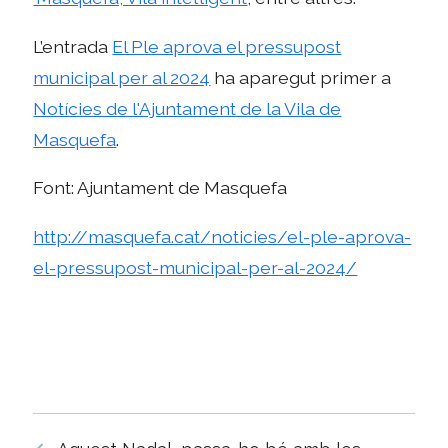
L’entrada
El Ple aprova el pressupost
municipal per al 2024
ha aparegut primer a
Notícies de l'Ajuntament de la Vila de
Masquefa
.
Font: Ajuntament de Masquefa
http://masquefa.cat/noticies/el-ple-aprova-
el-pressupost-municipal-per-al-2024/
Navegació