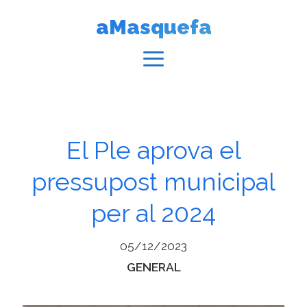
Vés
aMasquefa
al
contingut
Menú
El Ple aprova el
pressupost municipal
per al 2024
05/12/2023
Categories
GENERAL