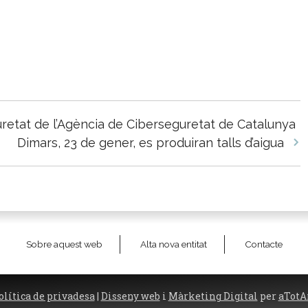
retat de l’Agència de Ciberseguretat de Catalunya
Dimars, 23 de gener, es produiran talls d’aigua
Sobre aquest web
Alta nova entitat
Contacte
olítica de privadesa
|
Disseny web
i
Màrketing Digital
per
aTotA