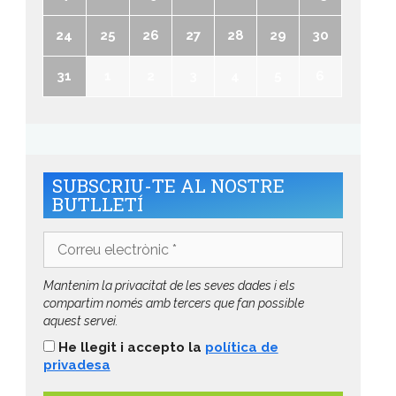
24
25
26
27
28
29
30
31
1
2
3
4
5
6
SUBSCRIU-TE AL NOSTRE
BUTLLETÍ
Correu
electrònic
*
Mantenim la privacitat de les seves dades i els
compartim només amb tercers que fan possible
aquest servei.
He llegit i accepto la
política de
privadesa