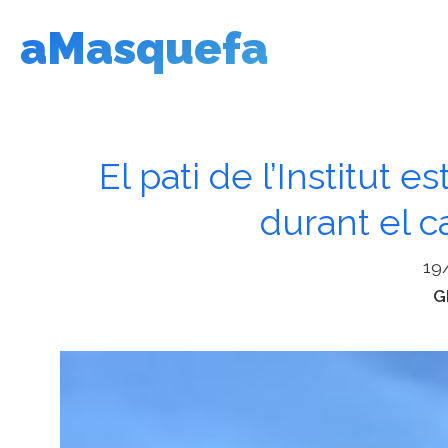
Vés
aMasquefa
al
contingut
El pati de l’Institut e
durant el 
19
C
G