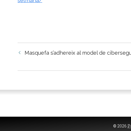
setmana/
Navegació
Masquefa s’adhereix al model de cibersegu
per
les
entrades
© 2026
P