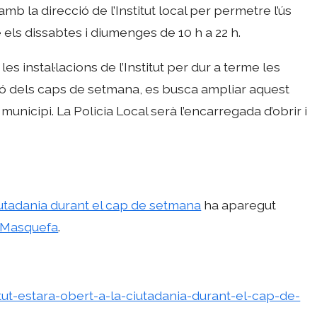
mb la direcció de l’Institut local per permetre l’ús
le els dissabtes i diumenges de 10 h a 22 h.
les instal·lacions de l’Institut per dur a terme les
ció dels caps de setmana, es busca ampliar aquest
l municipi. La Policia Local serà l’encarregada d’obrir i
 ciutadania durant el cap de setmana
ha aparegut
e Masquefa
.
itut-estara-obert-a-la-ciutadania-durant-el-cap-de-