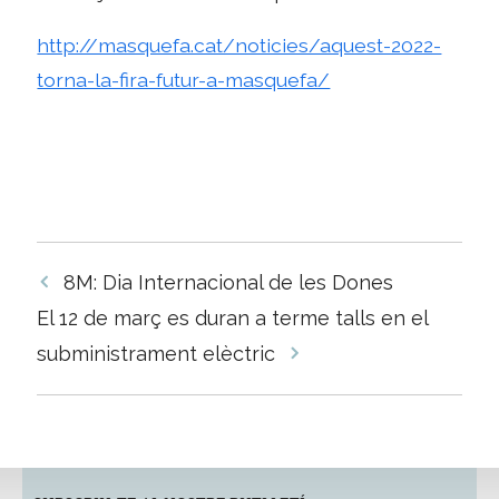
http://masquefa.cat/noticies/aquest-2022-
torna-la-fira-futur-a-masquefa/
Navegació
8M: Dia Internacional de les Dones
per
El 12 de març es duran a terme talls en el
les
subministrament elèctric
entrades