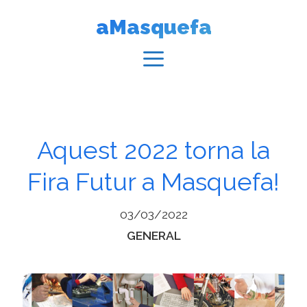
Vés
aMasquefa
al
contingut
Menú
Aquest 2022 torna la
Fira Futur a Masquefa!
03/03/2022
Categories
GENERAL