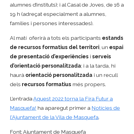
alumnes d’instituts); i al Casal de Joves, de 16 a
19 h (adreçat especialment a alumnes,
famílies i persones interessades).
Al matí oferirà a tots els participants
estands
de recursos formatius del territori
, un
espai
de presentació d’experiències
i
serveis
d’orientació personalitzada
; i a la tarda, hi
haurà
orientació personalitzada
i un recull
dels
recursos formatius
més propers.
L’entrada
Aquest 2022 torna la Fira Futur a
Masquefa!
ha aparegut primer a
Notícies de
l'Ajuntament de la Vila de Masquefa
.
Font: Ajuntament de Masquefa