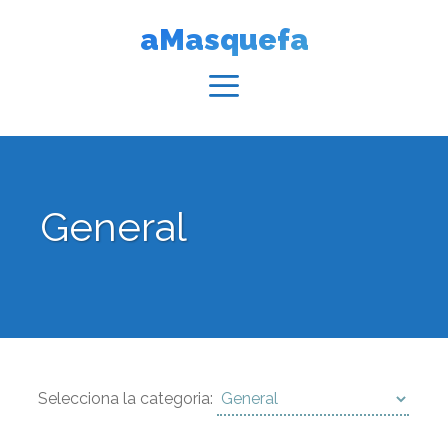
Vés
aMasquefa
al
contingut
Menú
General
Selecciona
Selecciona la categoria:
la
categoria