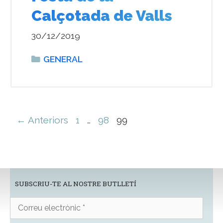
Calçotada de Valls
30/12/2019
Categories
GENERAL
Navegació
← Anteriors
1
…
98
99
per
les
entrades
SUBSCRIU-TE AL NOSTRE BUTLLETÍ
Correu
electrònic