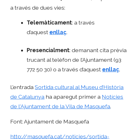
a través de dues vies:
Telemàticament
: a través
d’aquest
enllaç
.
Presencialment
: demanant cita prèvia
trucant al telèfon de l’Ajuntament (93
772 50 30) o a través d’aquest
enllaç
.
L’entrada
Sortida cultural al Museu d’Història
de Catalunya
ha aparegut primer a
Notícies
de l'Ajuntament de la Vila de Masquefa
.
Font: Ajuntament de Masquefa
http://masquefa.cat/noticies/sortida-