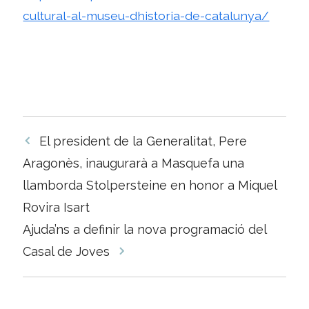
cultural-al-museu-dhistoria-de-catalunya/
Navegació
El president de la Generalitat, Pere
per
Aragonès, inaugurarà a Masquefa una
les
llamborda Stolpersteine en honor a Miquel
entrades
Rovira Isart
Ajuda’ns a definir la nova programació del
Casal de Joves