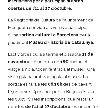
inscripcions per a participar-hi estan
obertes de l’11 al 27 d’octubre.
La Regidoria de Cultura de l’Ajuntament de
Masquefa convida els veïns a participar
d’una
sortida cultural a Barcelona
per a
gaudir del
Museu d’Història de Catalunya
.
L’activitat es durà a terme el dissabte
11 de
novembre
i té un preu de
18€
: inclou el
viatge amb autocar, l’entrada al museu i una
visita guiada amb radioguia al museu. La
sortida es farà a les
08.15 h
des de davant
l’Ajuntament (passant per La Beguda Alta a
les 08.30 h); i les inscripcions, que restaran
obertes
de l’11 al 27 d’octubre
, es poden fer