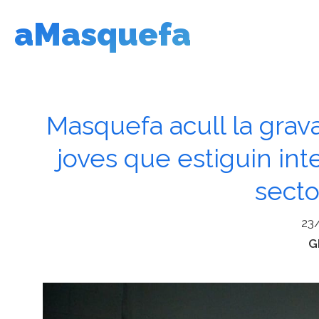
Vés
aMasquefa
al
contingut
Masquefa acull la grava
joves que estiguin int
secto
23
C
G