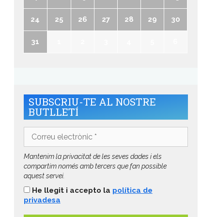
24
25
26
27
28
29
30
31
1
2
3
4
5
6
SUBSCRIU-TE AL NOSTRE
BUTLLETÍ
Correu
electrònic
*
Mantenim la privacitat de les seves dades i els
compartim només amb tercers que fan possible
aquest servei.
He llegit i accepto la
política de
privadesa