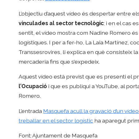
L’objectiu d’aquest vídeo és despertar entre el
vinculades al sector tecnològic
; i en el cas 
sentit, el vídeo mostra com Nadine Romero és
logístiques. I per a fer-ho, La Laia Martínez, 
Transsesrovires, li explica en què consisteix la
mercaderia fins que s’expedeix.
Aquest vídeo està previst que es presenti el
l’Ocupació
i que es publiqui a YouTube, al port
Romero.
L’entrada
Masquefa acull la gravació d’un vídeo
treballar en el sector logístic
ha aparegut pri
Font: Ajuntament de Masquefa