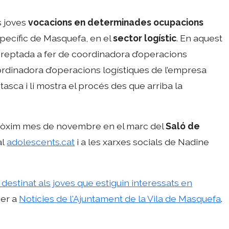
s joves
vocacions en determinades ocupacions
específic de Masquefa, en el
sector logístic
. En aquest
 reptada a fer de coordinadora d’operacions
coordinadora d’operacions logístiques de l’empresa
 tasca i li mostra el procés des que arriba la
 pròxim mes de novembre en el marc del
Saló de
al
adolescents.cat
i a les xarxes socials de Nadine
 destinat als joves que estiguin interessats en
mer a
Notícies de l'Ajuntament de la Vila de Masquefa
.