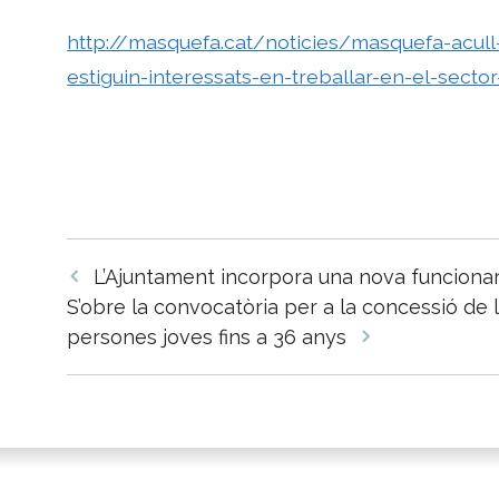
http://masquefa.cat/noticies/masquefa-acull-
estiguin-interessats-en-treballar-en-el-sector
Navegació
L’Ajuntament incorpora una nova funcionari
per
S’obre la convocatòria per a la concessió de
les
persones joves fins a 36 anys
entrades