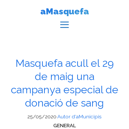
Vés
aMasquefa
al
contingut
Menú
Masquefa acull el 29
de maig una
campanya especial de
donació de sang
25/05/2020
Autor d'aMunicipis
Categories
GENERAL