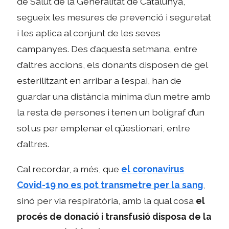
de Salut de la Generalitat de Catalunya,
segueix les mesures de prevenció i seguretat
i les aplica al conjunt de les seves
campanyes. Des d’aquesta setmana, entre
d’altres accions, els donants disposen de gel
esterilitzant en arribar a l’espai, han de
guardar una distància mínima d’un metre amb
la resta de persones i tenen un bolígraf d’un
sol us per emplenar el qüestionari, entre
d’altres.
Cal recordar, a més, que
el coronavirus
Covid-19 no es pot transmetre per la sang
,
sinó per via respiratòria, amb la qual cosa
el
procés de donació i transfusió disposa de la