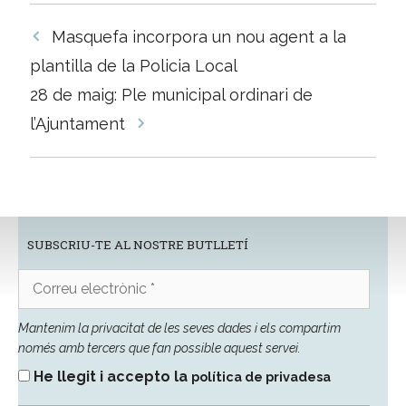
Navegació
Masquefa incorpora un nou agent a la
per
plantilla de la Policia Local
les
28 de maig: Ple municipal ordinari de
entrades
l’Ajuntament
SUBSCRIU-TE AL NOSTRE BUTLLETÍ
Correu
electrònic
*
Mantenim la privacitat de les seves dades i els compartim
només amb tercers que fan possible aquest servei.
He llegit i accepto la
política de privadesa