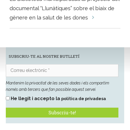
entrades
documental “Llunàtiques” sobre el biaix de
gènere en la salut de les dones
SUBSCRIU-TE AL NOSTRE BUTLLETÍ
Correu
electrònic
*
Mantenim la privacitat de les seves dades i els compartim
només amb tercers que fan possible aquest servei.
He llegit i accepto la
política de privadesa