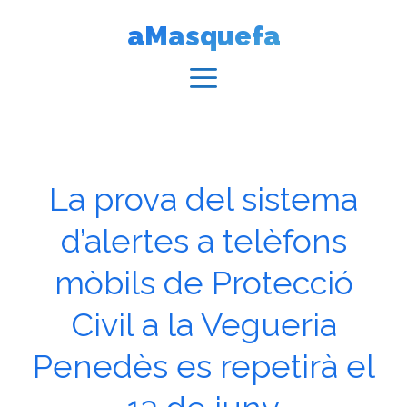
Vés
aMasquefa
al
contingut
Menú
La prova del sistema
d’alertes a telèfons
mòbils de Protecció
Civil a la Vegueria
Penedès es repetirà el