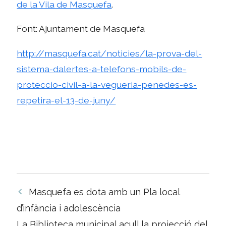
de la Vila de Masquefa
.
Font: Ajuntament de Masquefa
http://masquefa.cat/noticies/la-prova-del-
sistema-dalertes-a-telefons-mobils-de-
proteccio-civil-a-la-vegueria-penedes-es-
repetira-el-13-de-juny/
Navegació
Masquefa es dota amb un Pla local
per
d’infància i adolescència
les
La Biblioteca municipal acull la projecció del