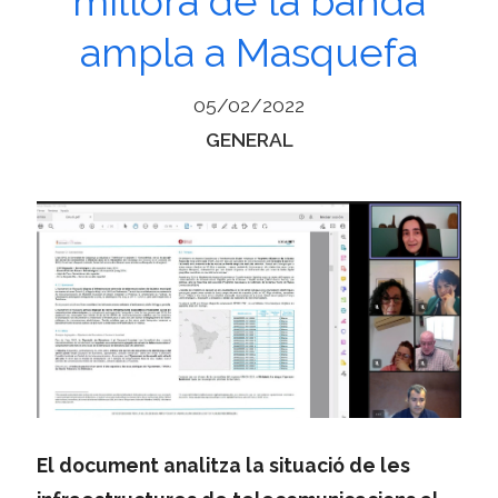
millora de la banda
ampla a Masquefa
05/02/2022
Categories
GENERAL
El document analitza la situació de les