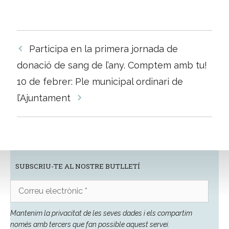
Navegació
Participa en la primera jornada de
per
donació de sang de l’any. Comptem amb tu!
les
10 de febrer: Ple municipal ordinari de
entrades
l’Ajuntament
SUBSCRIU-TE AL NOSTRE BUTLLETÍ
Correu
electrònic
*
Mantenim la privacitat de les seves dades i els compartim
només amb tercers que fan possible aquest servei.