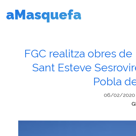
Vés
aMasquefa
al
contingut
FGC realitza obres de 
Sant Esteve Sesrovir
Pobla d
06/02/2020
C
G