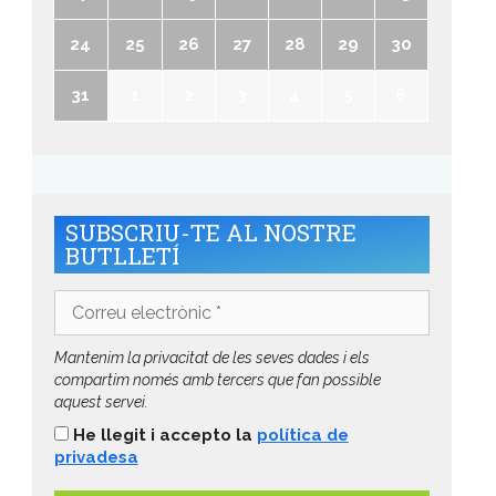
24
25
26
27
28
29
30
31
1
2
3
4
5
6
SUBSCRIU-TE AL NOSTRE
BUTLLETÍ
Correu
electrònic
*
Mantenim la privacitat de les seves dades i els
compartim només amb tercers que fan possible
aquest servei.
He llegit i accepto la
política de
privadesa