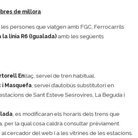
obres de millora
de les persones que viatgen amb FGC, Ferrocarrils
 la línia R6 (Igualada)
amb les següents
rtorell En
llaç, servei de tren habitual.
ç i Masquefa
, servei d’autobús substitutori en
estacions de Sant Esteve Sesrovires, La Beguda i
alada
, es modificaran els horaris dels trens que
, per la qual cosa caldrà consultar prèviament
l cercador del web i a les vitrines de les estacions.