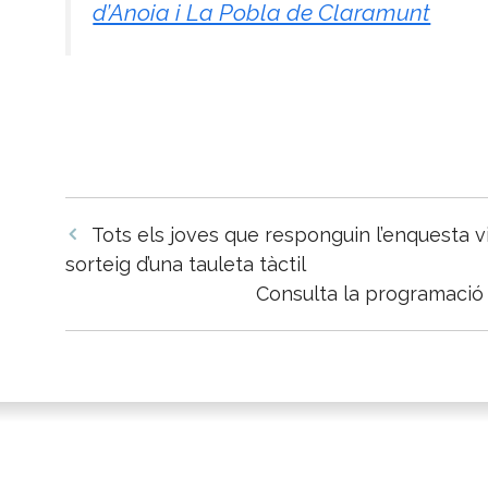
d’Anoia i La Pobla de Claramunt
Navegació
Tots els joves que responguin l’enquesta vi
per
sorteig d’una tauleta tàctil
les
Consulta la programació 
entrades