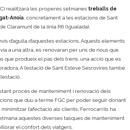
FGC) realitzarà les properes setmanes
treballs de
egat-Anoia
, concretament a les estacions de Sant
de Claramunt de la línia R6 (Igualada).
anvis d’agulla d’aquestes estacions. Aquests elements
 via a una altra, es renovaran per uns de nous que
ns que produeix el pas dels trens, una acció que es
ibradora. A l’estació de Sant Esteve Sesrovires també
l’estació.
stant procés de manteniment i renovació dels
tzacions que duu a terme FGC per poder seguir donant
 minimitzar l’afectació als clients, Ferrocarrils ha
 setmana aquestes diverses tasques de manteniment
llorar el confort dels viatgers.