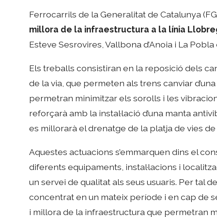
Ferrocarrils de la Generalitat de Catalunya (
millora de la infraestructura a la línia Llobr
Esteve Sesrovires, Vallbona d’Anoia i La Pobla 
Els treballs consistiran en la reposició dels c
de la via, que permeten als trens canviar d’una
permetran minimitzar els sorolls i les vibracio
reforçarà amb la instal·lació d’una manta antiv
es millorarà el drenatge de la platja de vies de 
Aquestes actuacions s’emmarquen dins el con
diferents equipaments, instal·lacions i locali
un servei de qualitat als seus usuaris. Per tal de
concentrat en un mateix període i en cap de
i millora de la infraestructura que permetran mi