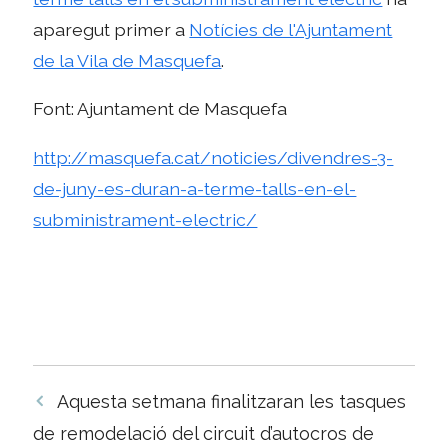
aparegut primer a
Notícies de l'Ajuntament
de la Vila de Masquefa
.
Font: Ajuntament de Masquefa
http://masquefa.cat/noticies/divendres-3-
de-juny-es-duran-a-terme-talls-en-el-
subministrament-electric/
Navegació
Aquesta setmana finalitzaran les tasques
per
de remodelació del circuit d’autocros de