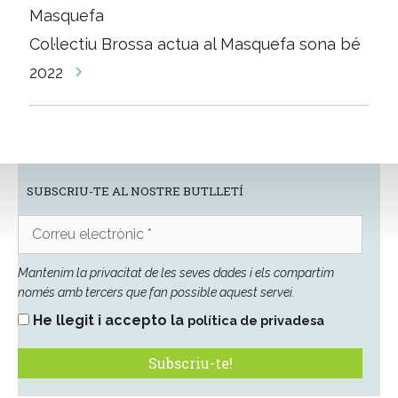
les
Masquefa
entrades
Col·lectiu Brossa actua al Masquefa sona bé
2022
SUBSCRIU-TE AL NOSTRE BUTLLETÍ
Correu
electrònic
*
Mantenim la privacitat de les seves dades i els compartim
només amb tercers que fan possible aquest servei.
He llegit i accepto la
política de privadesa