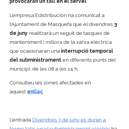
provocaran un tall en el servei.
L’empresa Edistribución ha comunicat a
l’Ajuntament de Masquefa que el divendres
3
de juny
realitzarà un seguit de tasques de
manteniment i millora de la xarxa elèctrica
que ocasionaran una
interrupció temporal
del subministrament
en diferents punts del
municipi, de les 08 a les 14 h.
Consulteu les zones afectades en
aquest
enllaç
.
L’entrada
Divendres 3 de juny es duran a
terme talls en el subministrament elèctric
ha