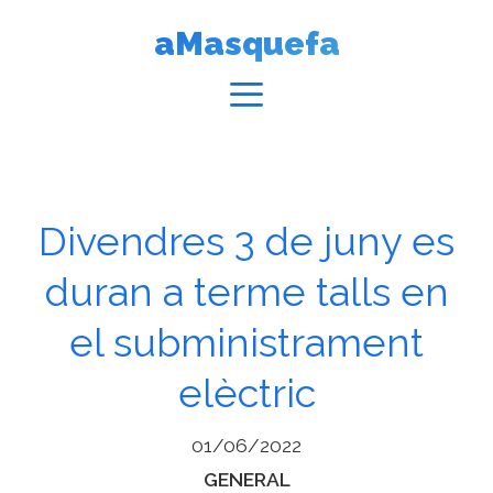
Vés
aMasquefa
al
contingut
Menú
Divendres 3 de juny es
duran a terme talls en
el subministrament
elèctric
01/06/2022
Categories
GENERAL