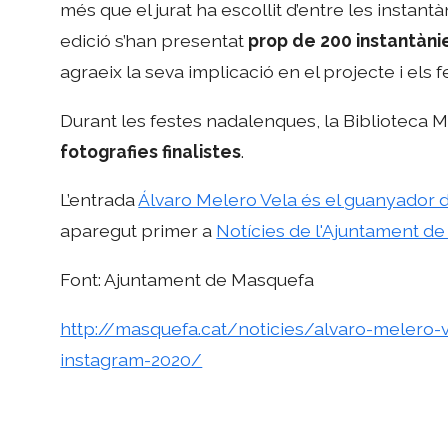
més que el jurat ha escollit d’entre les instant
edició s’han presentat
prop de 200 instantàni
agraeix la seva implicació en el projecte i els fe
Durant les festes nadalenques, la Biblioteca M
fotografies finalistes
.
L’entrada
Álvaro Melero Vela és el guanyador 
aparegut primer a
Notícies de l'Ajuntament de
Font: Ajuntament de Masquefa
http://masquefa.cat/noticies/alvaro-melero-
instagram-2020/