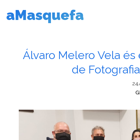
Vés
aMasquefa
al
contingut
Álvaro Melero Vela és
de Fotografi
24
C
G