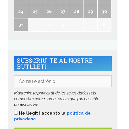
24
25
26
27
28
29
30
31
1
2
3
4
5
6
SUBSCRIU-TE AL NOSTRE
BUTLLETÍ
Correu
electrònic
*
Mantenim la privacitat de les seves dades i els
compartim només amb tercers que fan possible
aquest servei.
He llegit i accepto la
política de
privadesa