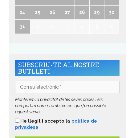
24
25
26
27
28
29
30
31
1
2
3
4
5
6
SUBSCRIU-TE AL NOSTRE
BUTLLETÍ
Correu
electrònic
*
Mantenim la privacitat de les seves dades i els
compartim només amb tercers que fan possible
aquest servei.
He llegit i accepto la
política de
privadesa