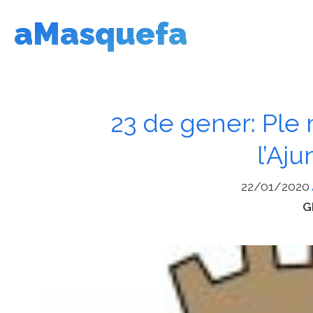
Vés
aMasquefa
al
contingut
23 de gener: Ple 
l’Aj
22/01/2020
C
G