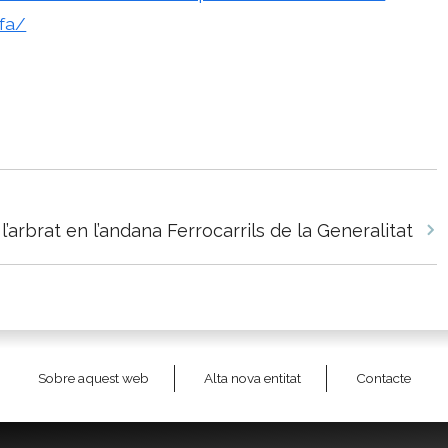
fa/
l’arbrat en l’andana Ferrocarrils de la Generalitat
Sobre aquest web
Alta nova entitat
Contacte