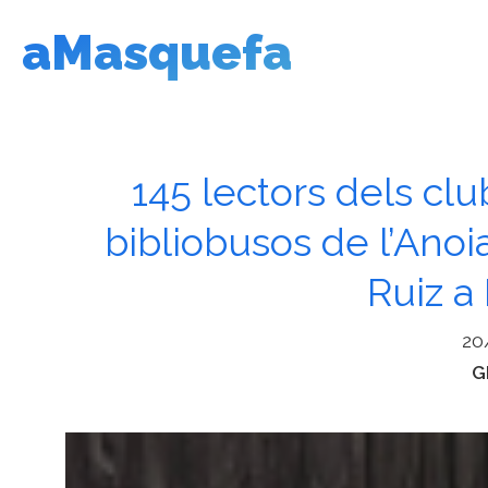
Vés
aMasquefa
al
contingut
145 lectors dels clu
bibliobusos de l’An
Ruiz a
20
C
G