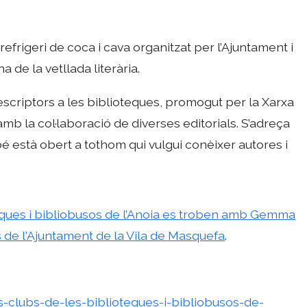
refrigeri de coca i cava organitzat per l’Ajuntament i
a de la vetllada literària.
 escriptors a les biblioteques, promogut per la Xarxa
mb la col·laboració de diverses editorials. S’adreça
é està obert a tothom qui vulgui conèixer autores i
teques i bibliobusos de l’Anoia es troben amb Gemma
s de l'Ajuntament de la Vila de Masquefa
.
s-clubs-de-les-biblioteques-i-bibliobusos-de-