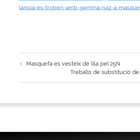
lanoia-es-troben-amb-gemma-ruiz-a-masque
Navegació
Masquefa es vesteix de lila pel 25N
per
Treballs de substitució de 
les
entrades