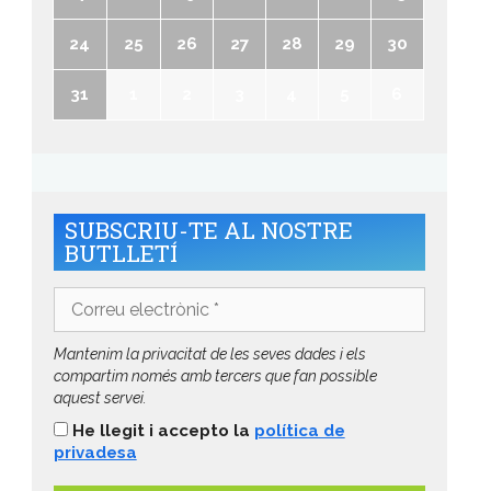
24
25
26
27
28
29
30
31
1
2
3
4
5
6
SUBSCRIU-TE AL NOSTRE
BUTLLETÍ
Correu
electrònic
*
Mantenim la privacitat de les seves dades i els
compartim només amb tercers que fan possible
aquest servei.
He llegit i accepto la
política de
privadesa