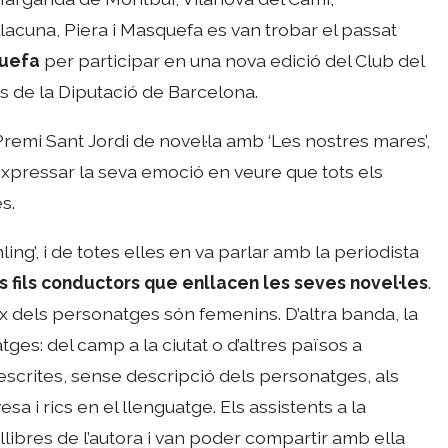
Llacuna, Piera i Masquefa es van trobar el passat
quefa
per participar en una nova edició del Club del
es de la Diputació de Barcelona.
remi Sant Jordi de novel·la amb ‘Les nostres mares’,
xpressar la seva emoció en veure que tots els
s.
ing’, i de totes elles en va parlar amb la periodista
s fils conductors que enllacen les seves novel·les
.
ix dels personatges són femenins. D’altra banda, la
es: del camp a la ciutat o d’altres països a
escrites, sense descripció dels personatges, als
a i rics en el llenguatge. Els assistents a la
llibres de l’autora i van poder compartir amb ella