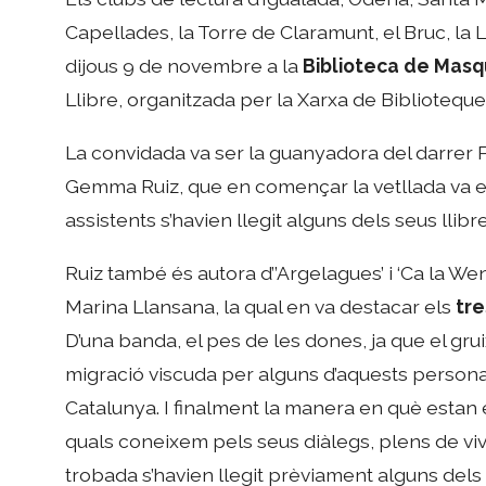
Capellades, la Torre de Claramunt, el Bruc, la 
dijous 9 de novembre a la
Biblioteca de Mas
Llibre, organitzada per la Xarxa de Bibliotequ
La convidada va ser la guanyadora del darrer P
Gemma Ruiz, que en començar la vetllada va e
assistents s’havien llegit alguns dels seus llibre
Ruiz també és autora d’’Argelagues’ i ‘Ca la Wenl
Marina Llansana, la qual en va destacar els
tre
D’una banda, el pes de les dones, ja que el gru
migració viscuda per alguns d’aquests personatg
Catalunya. I finalment la manera en què estan 
quals coneixem pels seus diàlegs, plens de vives
trobada s’havien llegit prèviament alguns dels 